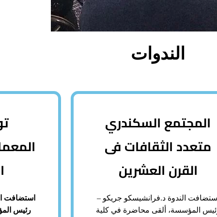
الندوات
المجتمع السكندري
تو
متعدد الثقافات فى
المعما
القرن العشرين
ا
ستضافت الندوة د.فرانشيسكو جريكو –
استضافت ال
ئيس المؤسسة، ألقى محاضرة في كلية
رئيس المؤ