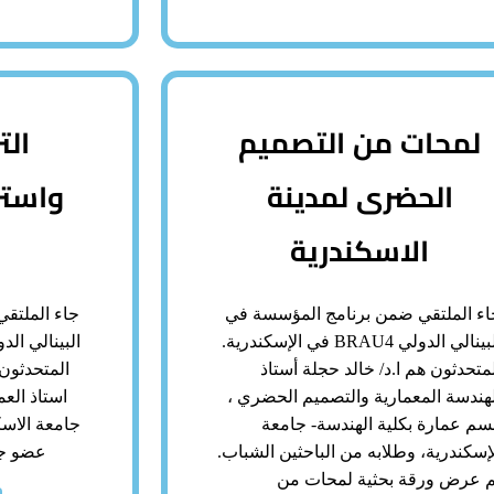
لمحات من التصميم
الت
الحضرى لمدينة
واستر
الاسكندرية
اء الملتقي ضمن برنامج المؤسسة في
جاء الملتق
البينالي الدولي BRAU4 في الإسكندرية.
متحدثون هم ا.د/ خالد حجلة أستاذ
المتحدثون 
لهندسة المعمارية والتصميم الحضري ،
استاذ العم
سم عمارة بكلية الهندسة- جامعة
جامعة الاس
إسكندرية، وطلابه من الباحثين الشباب.
عضو جه
م عرض ورقة بحثية لمحات من