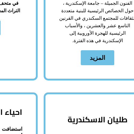
الفنون الجميلة – جامعة الإسكندرية ،
في متحف م
حول الخصائص الرئيسية للبنية متعددة
التراث الم
لثقافات للمجتمع السكندري في القرنين
التاسع عشر والعشرين ، والأسباب
الرئيسية للهجرة الأوروبية إلى
الإسكندرية في هذه الفترة.
المزيد
احياء ا
طليان الاسكندرية
استضافت ا