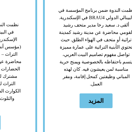
ظمت الندوة ضمن برنامج المؤسسة في
البينالي الدولي BRAU4 في الإسكندرية.
نظمت الند
ألقى د. سعيد رخا مدير متحف رشيد
لقومي محاضرة عن مدينة رشيد كمدينة
الإسكندرية
تراثية أو متحف في الهواء الطلق. حيث
(مؤسس أندي
حتوي الأبنية التراثية على عمارة مميزة
التراث – 
تواصل مفهوم تصاميم البيت العربي،
محاضرة عن 
تسم باحتفاظه بالخصوصية ويمنح حرية
الحضارات 
مناسبة لمن يعيشون فيه. كان لهذه
مشترك لل
المباني وظيفتين كمحل إقامة، ومقر
التراث 
العمل.
الكوارث الط
والتلوث 
المزيد