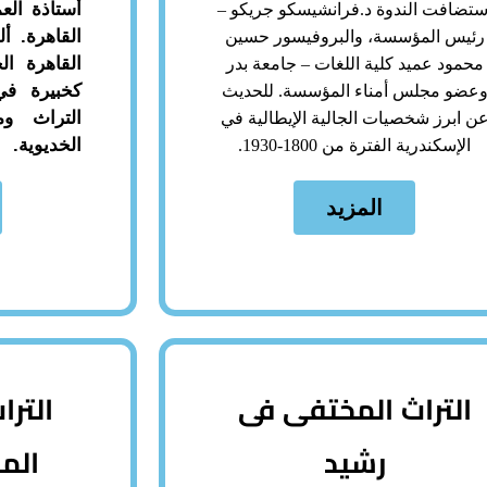
أستاذة الع
ستضافت الندوة د.فرانشيسكو جريكو –
القاهرة. 
رئيس المؤسسة، والبروفيسور حسين
القاهرة ال
محمود عميد كلية اللغات – جامعة بدر
كخبيرة في
عضو مجلس أمناء المؤسسة. للحديث
التراث وم
ن ابرز شخصيات الجالية الإيطالية في
الخديوية.
الإسكندرية الفترة من 1800-1930.
المزيد
التراث المختفى فى
الترا
رشيد
الم