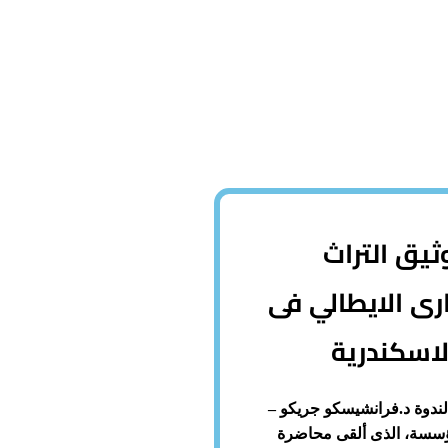
ثيق التراث
رى الايطالي فى
لاسكندرية
ندوة د.فرانشيسكو جريكو –
سسة، الذى ألقى محاضرة