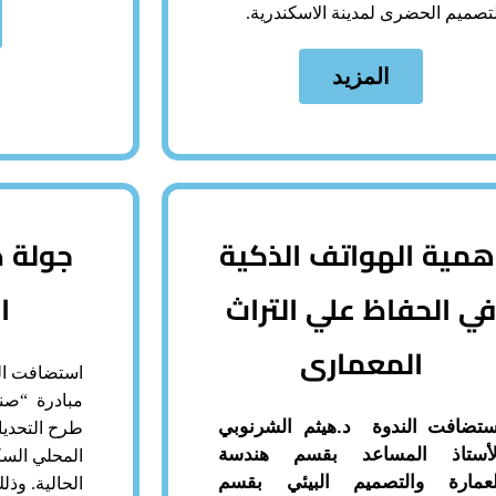
لتصميم الحضرى لمدينة الاسكندرية.
المزيد
همية الهواتف الذكية
جولة ص
ي الحفاظ علي التراث
ا
المعمارى
استضافت ال
مبادرة “صنا
ستضافت الندوة د.هيثم الشرنوبي
طرح التحديا
لأستاذ المساعد بقسم هندسة
المحلي السك
لعمارة والتصميم البيئي بقسم
الحالية. و